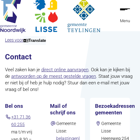
Ga naar de inhoud
Menu
Lees voor
Translate
Contact
Veel zaken kan je
direct online aanvragen
. Ook kan je kijken bij
de
antwoorden op de meest gestelde vragen
. Staat jouw vraag
er niet bij of heb je hulp nodig? Stuur dan een e-mail met jouw
vraag of bel ons!
Bel ons
Mail of
Bezoekadressen
schrijf ons
gemeenten
+31 71 36
Gemeente
Gemeente
60 255
Lisse:
Lisse
ma t/m vrij
belastingenl
Heereweg 254
van 8.30 –