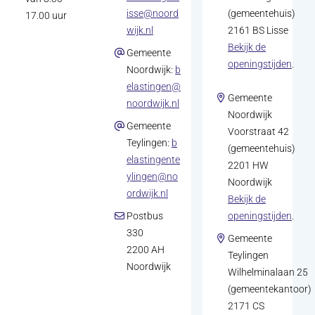
isse@noord
(gemeentehuis)
17.00 uur
(opent in nieuw tabblad)
wijk.nl
2161 BS Lisse
Bekijk de
Gemeente
(open
openingstijden
.
Noordwijk:
b
elastingen@
Gemeente
(opent in nieuw tabblad)
noordwijk.nl
Noordwijk
Gemeente
Voorstraat 42
Teylingen:
b
(gemeentehuis)
elastingente
2201 HW
ylingen@no
Noordwijk
(opent in nieuw tabblad)
ordwijk.nl
Bekijk de
(open
Postbus
openingstijden
.
330
Gemeente
2200 AH
Teylingen
Noordwijk
Wilhelminalaan 25
(gemeentekantoor)
2171 CS