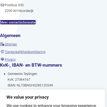
Postbus 330
2200 AH Noordwijk
Meer contactinformatie
Algemeen
Sitemap
Toegankelijkheidsverklaring
Privacy
KvK-, IBAN- en BTW-nummers
Gemeente Teylingen
KvK: 27364167
IBAN: NL73BNGH0285120549
BTW: NL814927233B01
We value your privacy
Gemeente Lisse
KvK: 27370966
We use cookies to enhance your browsing experience,